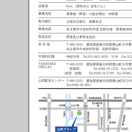
従業員
64人（男性49人 女性15人）
事業内容
青果物（野菜）の総合商社・仲卸業
取引銀行
大垣共立銀行 師勝支店
業務内容
名古屋市中央卸売市場 北部市場 青果物仲
取扱品目
野菜及び果実全品目
所 在 地
〒480-0202 愛知県西春日井郡豊山町大字豊
名古屋市中央卸売市場 北部市場内
市場内店舗
仲卸58号 Tel.052-903-3058・3158 Fax.012
YAMATAKE
〒480-0202 愛知県西春日井郡豊山町大字
CIRCLES
〈営業部〉 Tel.0568-29-2220 Fax.0568
〈経理・総務〉 Tel.0568-29-3700 Fax.0568-2
山武配送センター
〒480-0202 愛知県西春日井郡豊山町沢口93
Tel.0568-28-5831