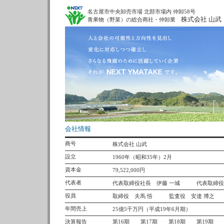
名古屋市中央卸売市場 北部市場内 仲卸58号
株式会社 山武
青果物（野菜）の総合商社・仲卸業
会社情報
商号
株式会社 山武
設立
1960年（昭和35年）2月
資本金
79,522,000円
代表者
代表取締役社長 伊藤 一城 代表取締役
役員
取締役 夫馬 悟 監査役 安達 博之
年間売上
25億5千万円（平成19年6月期）
決算報告
第16期
第17期
第18期
第19期